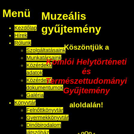
Menü
Muzeális
gyűjtemény
Kezdőlap
Hírek
Rólunk
Köszöntjük a
Szolgáltatásaink
Munkatársaink
Komlói Helytörténeti
Közérdekű
és
adatok
Természettudományi
Közérdekű
dokumentumok
Gyűjtemény
Galéria
Könyvtár
aloldalán!
Felnőttkönyvtár
Gyermekkönyvtár
Dinóbirodalom
játszóház
- oOo -