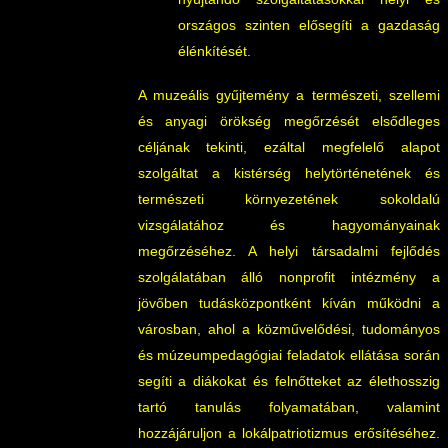
országos szinten elősegíti a gazdaság
élénkítését.
A muzeális gyűjtemény a természeti, szellemi
és anyagi örökség megőrzését elsődleges
céljának tekinti, ezáltal megfelelő alapot
szolgáltat a kistérség helytörténetének és
természeti környezetének sokoldalú
vizsgálatához és hagyományainak
megőrzéséhez. A helyi társadalmi fejlődés
szolgálatában álló nonprofit intézmény a
jövőben tudásközpontként kíván működni a
városban, ahol a közművelődési, tudományos
és múzeumpedagógiai feladatok ellátása során
segíti a diákokat és felnőtteket az élethosszig
tartó tanulás folyamatában, valamint
hozzájáruljon a lokálpatriotizmus erősítéséhez.