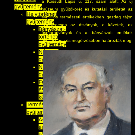
a Kossuth Lajos u. 117. szám alatt. Az új
gyűjtemény
múzeum gyűjtőkörét és kutatási területét az
Helytörténeti
évmilliós természeti értékekben gazdag tájon
gyűjtemény
elsődlegesen az ásványok, a kőzetek, az
Bányászat-
ősmaradványok és a bányászati emlékek
történeti
gyűjtésében és megőrzésében határozták meg.
gyűjtemény
Néprajzi
gyűjtemény
Numizmatikai
gyűjtemény
Fénykép-
és
képeslapgyűjtemény
Természettudományi
gyűjtemény
Ásvány-
és
kőzettani