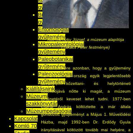
gyűjtemény
Botanikai
gyűjtemény
Entomológiai
gyűjtemény
Kutnyánszky József, a múzeum alapítója
Mikropaleontológiai
(Takács Péter festménye)
gyűjtemény
Paleobotanikai
gyűjtemény
Annak ellenére azonban, hogy a gyűjtemény
Paleozoológiai
hamarosan az ország egyik legjelentősebb
gyűjtemény
ásvány-, kőzettani- és helytörténeti
Kiállításaink
kollekciójává nőtte ki magát, a múzeum
Múzeumi
történetéről keveset lehet tudni. 1977-ben
szakkönyvtár
Cserdi András költöztette a már általa
Múzeumpedagógia
gondozott gyűjteményt a Május 1. Művelődési
Kapcsolat
Házba, majd 1992-ben Dr. Erdődy Gyula
Komló 70
irányításával költözött tovább mai helyére, a