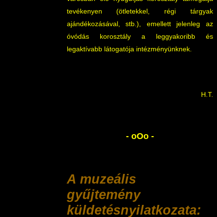
tevékenyen (ötletekkel, régi tárgyak
ajándékozásával, stb.), emellett jelenleg az
óvódás korosztály a leggyakoribb és
legaktívabb látogatója intézményünknek.
H.T.
- oOo -
A muzeális
gyűjtemény
küldetésnyilatkozata: