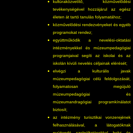
kultúraközvetítő, közművelődési
tevékenységével hozzájárul az egész
életen át tartó tanulás folyamatához;
közművelődési rendezvényeket és egyéb
programokat rendez;
együttműködik a nevelési-oktatási
intézményekkel és múzeumpedagógiai
programjaival segíti az iskolai és az
iskolán kívüli nevelés céljainak elérését;
elvégzi a kulturális javak
múzeumpedagógiai célú feldolgozását,
folyamatosan megújuló
múzeumpedagógiai és
múzeumandragógiai programkínálatot
biztosít;
az intézmény turisztikai vonzerejének
felhasználásával, a látogatóknak
nyújtandó szolgáltatásokkal helyi és