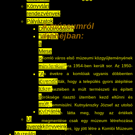
Könyvtári
rendezvények
Pályázatok
A múzeumról
Dínóbirodalom
dióhéjban:
"Legyen
a
Mese
Komló város első múzeumi közgyűjteményének
is
mindenkié!"
megalapítására 1954-ben került sor. Az 1950-
"A
es évekre a komlóiak ugyanis döbbenten
jövendő
tapasztalták, hogy a település gyors átépítése
tükre:
következtében a múlt természeti és épített
a
öröksége riasztó ütemben kezd eltűnni és
múlt."
megsemmisülni. Kutnyánszky József az utolsó
Kvízjáték
pillanatban látta meg, hogy az értékek
Új
megmentése csak egy múzeum létrehozása
gyerekkönyveink
által lehetséges, így jött létre a Komlói Múzeum
Muzeális