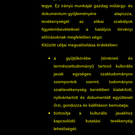
tegye. Ez irányú munkáját gazdag műtárgy- és
dokumentum-gyűjteményére alapozza,
tevékenységét az etikai szabályok
figyelembevételével a hatályos törvényi
előírásoknak megfelelően végzi.
Kitűzött céljai megvalósítása érdekében:
a gyűjtőkörébe (történeti és
természettudományi) tartozó kulturális
javak egységes szaktudományos
szempontok szerint, tudományos
szaktevékenység keretében kialakított,
nyilvántartott és dokumentált együttesét
őrzi, gondozza és kiállításon bemutatja;
biztosítja a kulturális javakhoz
kapcsolódó kutatási tevékenyég
lehetőségét;