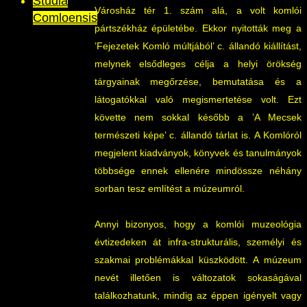
Studia
Városház tér 1. szám alá, a volt komlói
Comloensis
pártszékház épületébe. Ekkor nyitották meg a
’Fejezetek Komló múltjából’ c. állandó kiállítást,
melynek elsődleges célja a helyi örökség
tárgyainak megőrzése, bemutatása és a
látogatókkal való megismertetése volt. Ezt
követte nem sokkal később a ’A Mecsek
természeti képe’ c. állandó tárlat is. A Komlóról
megjelent kiadványok, könyvek és tanulmányok
többsége ennek ellenére mindössze néhány
sorban tesz említést a múzeumról.
Annyi bizonyos, hogy a komlói muzeológia
évtizedeken át infra-strukturális, személyi és
szakmai problémákkal küszködött. A múzeum
nevét illetően is változatok sokaságával
találkozhatunk, mindig az éppen igényelt vagy