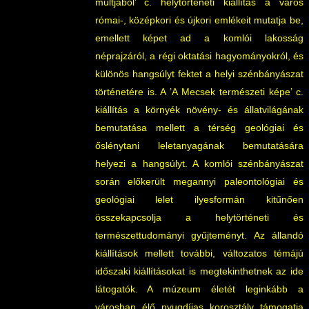
múltjából’ c. helytörténeti kiállítás a város
római-, középkori és újkori emlékeit mutatja be,
emellett képet ad a komlói lakosság
néprajzáról, a régi oktatási hagyományokról, és
különös hangsúlyt fektet a helyi szénbányászat
történetére is. A ’A Mecsek természeti képe’ c.
kiállítás a környék növény- és állatvilágának
bemutatása mellett a térség geológiai és
őslénytani leletanyagának bemutatására
helyezi a hangsúlyt. A komlói szénbányászat
során előkerült megannyi paleontológiai és
geológiai lelet ilyesformán kitűnően
összekapcsolja a helytörténeti és
természettudományi gyűjteményt. Az állandó
kiállítások mellett további, változatos témájú
időszaki kiállításokat is megtekinthetnek az ide
látogatók. A múzeum életét leginkább a
városban élő nyugdíjas korosztály támogatja