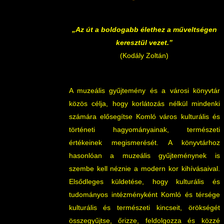
„Az út a boldogabb élethez a műveltségen
keresztül vezet.”
(Kodály Zoltán)
A muzeális gyűjtemény és a városi könyvtár
közös célja, hogy korlátozás nélkül mindenki
számára elősegítse Komló város kulturális és
történeti hagyományainak, természeti
értékeinek megismerését. A könyvtárhoz
hasonlóan a muzeális gyűjteménynek is
szembe kell néznie a modern kor kihívásaival.
Elsődleges küldetése, hogy kulturális és
tudományos intézményként Komló és térsége
kulturális és természeti kincseit, örökségét
összegyűjtse, őrizze, feldolgozza és közzé