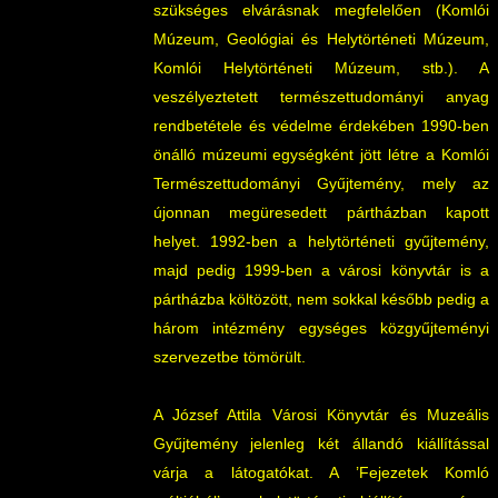
szükséges elvárásnak megfelelően (Komlói
Múzeum, Geológiai és Helytörténeti Múzeum,
Komlói Helytörténeti Múzeum, stb.). A
veszélyeztetett természettudományi anyag
rendbetétele és védelme érdekében 1990-ben
önálló múzeumi egységként jött létre a Komlói
Természettudományi Gyűjtemény, mely az
újonnan megüresedett pártházban kapott
helyet. 1992-ben a helytörténeti gyűjtemény,
majd pedig 1999-ben a városi könyvtár is a
pártházba költözött, nem sokkal később pedig a
három intézmény egységes közgyűjteményi
szervezetbe tömörült.
A József Attila Városi Könyvtár és Muzeális
Gyűjtemény jelenleg két állandó kiállítással
várja a látogatókat. A ’Fejezetek Komló