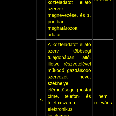
közfeladatot ellátó
szervek
megnevezése, és 1.
pontban
meghatározott
adatai
A közfeladatot ellátó
szerv többségi
tulajdonában álló,
illetve részvételével
működő gazdálkodó
szervezet neve,
székhelye,
elérhetősége (postai
címe, telefon- és
nem
7.
telefaxszáma,
releváns
elektronikus
levélcíme),