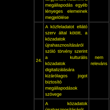
megállapodás egyéb
lényeges elemeinek
megjelölése
A közfeladatot ellátó
szerv által kötött, a
közadatok
újrahasznosításáról
szóló törvény szerint
a kulturális
nem
24.
közadatok
releváns
digitalizálására
kizárólagos jogot
biztosító
megállapodások
szövege
A közadatok
újrahasznosításáról