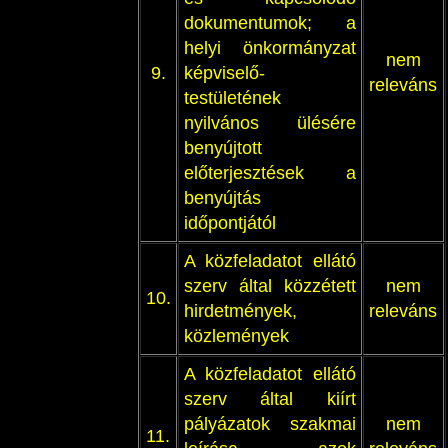
dokumentumok; a
helyi önkormányzat
nem
9.
képviselő-
releváns
testületének
nyilvános ülésére
benyújtott
előterjesztések a
benyújtás
időpontjától
A közfeladatot ellátó
szerv által közzétett
nem
10.
hirdetmények,
releváns
közlemények
A közfeladatot ellátó
szerv által kiírt
pályázatok szakmai
nem
11.