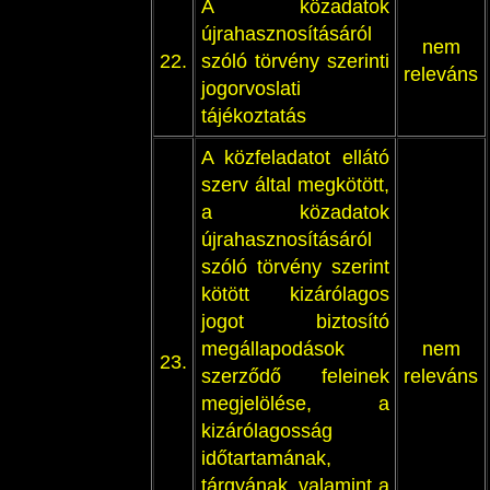
A közadatok
újrahasznosításáról
nem
22.
szóló törvény szerinti
releváns
jogorvoslati
tájékoztatás
A közfeladatot ellátó
szerv által megkötött,
a közadatok
újrahasznosításáról
szóló törvény szerint
kötött kizárólagos
jogot biztosító
megállapodások
nem
23.
szerződő feleinek
releváns
megjelölése, a
kizárólagosság
időtartamának,
tárgyának, valamint a