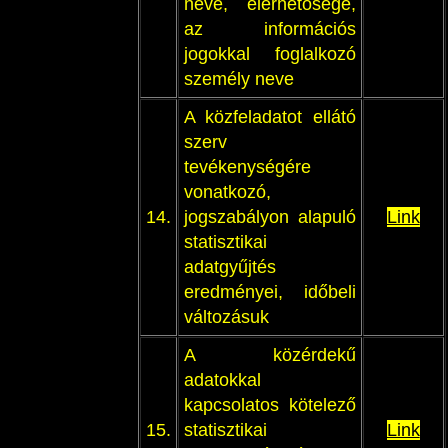
neve, elérhetősége,
az információs
jogokkal foglalkozó
személy neve
A közfeladatot ellátó
szerv
tevékenységére
vonatkozó,
14.
jogszabályon alapuló
Link
statisztikai
adatgyűjtés
eredményei, időbeli
változásuk
A közérdekű
adatokkal
kapcsolatos kötelező
15.
statisztikai
Link