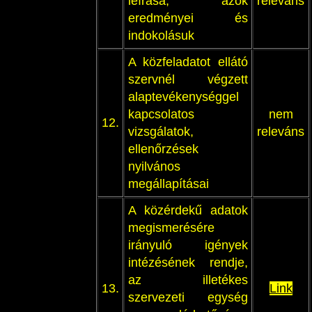
leírása, azok
releváns
eredményei és
indokolásuk
A közfeladatot ellátó
szervnél végzett
alaptevékenységgel
kapcsolatos
nem
12.
vizsgálatok,
releváns
ellenőrzések
nyilvános
megállapításai
A közérdekű adatok
megismerésére
irányuló igények
intézésének rendje,
az illetékes
13.
Link
szervezeti egység