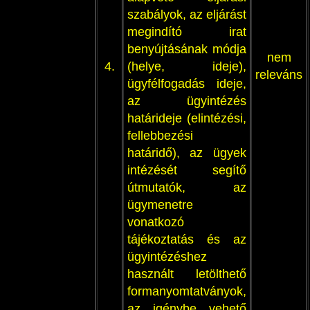
szabályok, az eljárást
megindító irat
benyújtásának módja
nem
4.
(helye, ideje),
releváns
ügyfélfogadás ideje,
az ügyintézés
határideje (elintézési,
fellebbezési
határidő), az ügyek
intézését segítő
útmutatók, az
ügymenetre
vonatkozó
tájékoztatás és az
ügyintézéshez
használt letölthető
formanyomtatványok,
az igénybe vehető