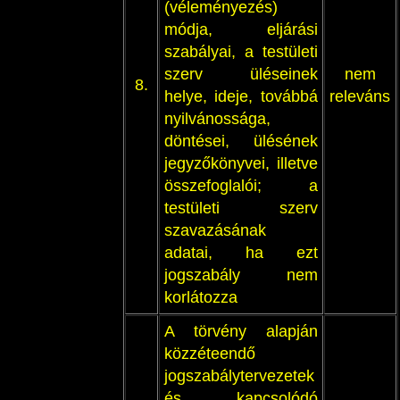
(véleményezés)
módja, eljárási
szabályai, a testületi
szerv üléseinek
nem
8.
helye, ideje, továbbá
releváns
nyilvánossága,
döntései, ülésének
jegyzőkönyvei, illetve
összefoglalói; a
testületi szerv
szavazásának
adatai, ha ezt
jogszabály nem
korlátozza
A törvény alapján
közzéteendő
jogszabálytervezetek
és kapcsolódó