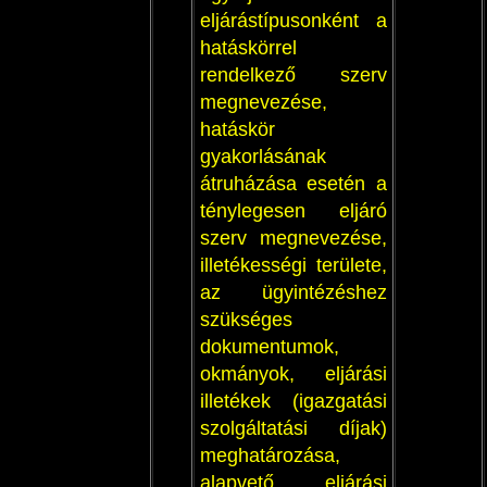
eljárástípusonként a
hatáskörrel
rendelkező szerv
megnevezése,
hatáskör
gyakorlásának
átruházása esetén a
ténylegesen eljáró
szerv megnevezése,
illetékességi területe,
az ügyintézéshez
szükséges
dokumentumok,
okmányok, eljárási
illetékek (igazgatási
szolgáltatási díjak)
meghatározása,
alapvető eljárási