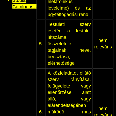
Studia
elektronikus
Comloensis
levélcíme) és az
ügyfélfogadási rend
Testületi szerv
esetén a testület
létszáma,
nem
5.
összetétele,
releváns
tagjainak neve,
beosztása,
elérhetősége
A közfeladatot ellátó
szerv irányítása,
felügyelete vagy
ellenőrzése alatt
álló, vagy
alárendeltségében
nem
6.
működő más
releváns