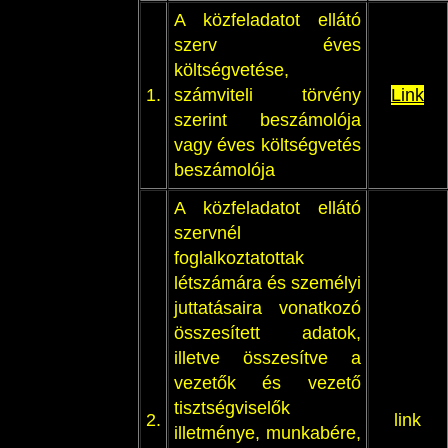
A közfeladatot ellátó
szerv éves
költségvetése,
1.
számviteli törvény
Link
szerint beszámolója
vagy éves költségvetés
beszámolója
A közfeladatot ellátó
szervnél
foglalkoztatottak
létszámára és személyi
juttatásaira vonatkozó
összesített adatok,
illetve összesítve a
vezetők és vezető
tisztségviselők
2.
link
illetménye, munkabére,