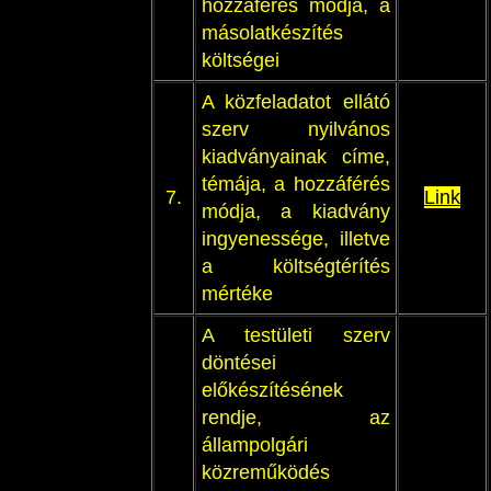
hozzáférés módja, a
másolatkészítés
költségei
A közfeladatot ellátó
szerv nyilvános
kiadványainak címe,
témája, a hozzáférés
7.
Link
módja, a kiadvány
ingyenessége, illetve
a költségtérítés
mértéke
A testületi szerv
döntései
előkészítésének
rendje, az
állampolgári
közreműködés