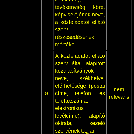
tevékenységi köre,
képviselőjének neve,
a közfeladatot ellátó
szerv
részesedésének
mértéke
A közfeladatot ellátó
szerv által alapított
közalapítványok
neve, székhelye,
elérhetősége (postai
nem
8.
címe, telefon- és
releváns
telefaxszáma,
elektronikus
levélcíme), alapító
okirata, kezelő
szervének tagjai