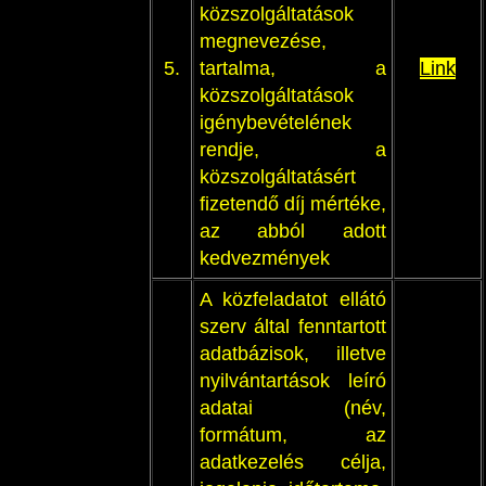
közszolgáltatások
megnevezése,
5.
tartalma, a
Link
közszolgáltatások
igénybevételének
rendje, a
közszolgáltatásért
fizetendő díj mértéke,
az abból adott
kedvezmények
A közfeladatot ellátó
szerv által fenntartott
adatbázisok, illetve
nyilvántartások leíró
adatai (név,
formátum, az
adatkezelés célja,