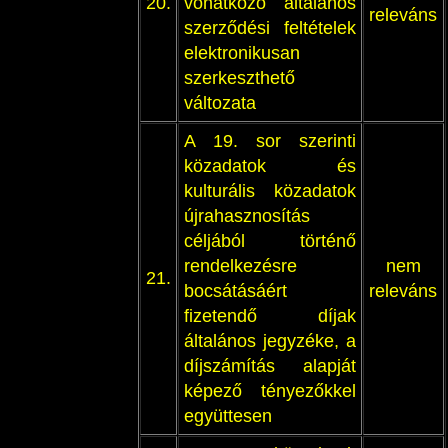
20.
vonatkozó általános
releváns
szerződési feltételek
elektronikusan
szerkeszthető
változata
A 19. sor szerinti
közadatok és
kulturális közadatok
újrahasznosítás
céljából történő
rendelkezésre
nem
21.
bocsátásáért
releváns
fizetendő díjak
általános jegyzéke, a
díjszámítás alapját
képező tényezőkkel
együttesen