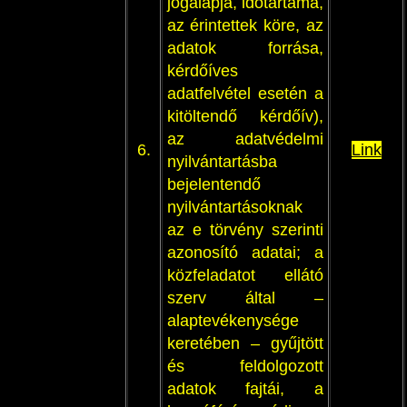
jogalapja, időtartama,
az érintettek köre, az
adatok forrása,
kérdőíves
adatfelvétel esetén a
kitöltendő kérdőív),
az adatvédelmi
6.
Link
nyilvántartásba
bejelentendő
nyilvántartásoknak
az e törvény szerinti
azonosító adatai; a
közfeladatot ellátó
szerv által –
alaptevékenysége
keretében – gyűjtött
és feldolgozott
adatok fajtái, a