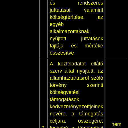
és rendszeres
juttatásai, valamint
költségtérítése, az
egyéb
alkalmazottaknak
nyújtott juttatások
fajtája és mértéke
összesítve
A közfeladatot ellátó
szerv által nyújtott, az
államháztartásról szóló
törvény szerinti
költségvetési
támogatások
kedvezményezettjeinek
nevére, a támogatás
céljára, összegére,
nem
3.
továbbá a támogatási