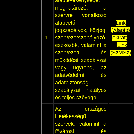
alaptevékenységét
meghatározó, a
szervre vonatkozó
alapvető
Link
jogszabályok, közjogi
(Alapító
1.
szervezetszabályozó
okirat)
eszközök, valamint a
Link
szervezeti és
(SzMSz)
működési szabályzat
vagy ügyrend, az
adatvédelmi és
adatbiztonsági
szabályzat hatályos
és teljes szövege
Az országos
illetékességű
szervek, valamint a
fővárosi és