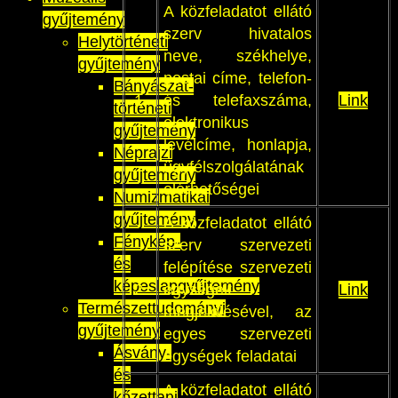
A közfeladatot ellátó
gyűjtemény
szerv hivatalos
Helytörténeti
neve, székhelye,
gyűjtemény
postai címe, telefon-
Bányászat-
1.
és telefaxszáma,
Link
történeti
elektronikus
gyűjtemény
levélcíme, honlapja,
Néprajzi
ügyfélszolgálatának
gyűjtemény
elérhetőségei
Numizmatikai
gyűjtemény
A közfeladatot ellátó
Fénykép-
szerv szervezeti
és
felépítése szervezeti
képeslapgyűjtemény
2.
egységek
Link
Természettudományi
megjelölésével, az
gyűjtemény
egyes szervezeti
Ásvány-
egységek feladatai
és
A közfeladatot ellátó
kőzettani