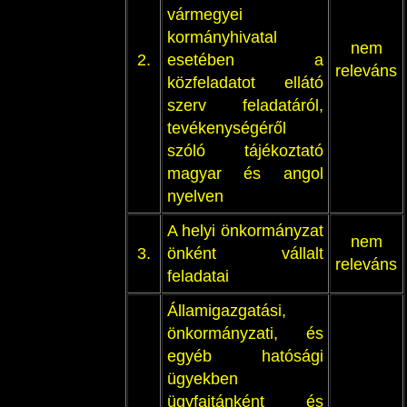
vármegyei
kormányhivatal
nem
2.
esetében a
releváns
közfeladatot ellátó
szerv feladatáról,
tevékenységéről
szóló tájékoztató
magyar és angol
nyelven
A helyi önkormányzat
nem
3.
önként vállalt
releváns
feladatai
Államigazgatási,
önkormányzati, és
egyéb hatósági
ügyekben
ügyfajtánként és