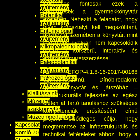
Különösen fontosak ezek a
gyűjtemény
célkitűzések a gyermekkönyvtár
Botanikai
esetében. Nehezíti a feladatot, hogy
gyűjtemény
olyan korosztályt kell megszólítani,
Entomológiai
akiknek a szemében a könyvtár, mint
gyűjtemény
intézmény gyakran nem kapcsolódik
Mikropaleontológiai
össze a korszerű, interaktív és
gyűjtemény
érdekes ismeretszerzéssel.
Paleobotanikai
gyűjtemény
Az EFOP-4.1.8-16-2017-00168
Paleozoológiai
azonosítószámú, Dínóbirodalom:
gyűjtemény
gyermekkönyvtár és játszóház –
Kiállításaink
infrastrukturális fejlesztés az egész
Múzeumi
életen át tartó tanuláshoz szükséges
szakkönyvtár
kompetenciák erősítéséért című
Múzeumpedagógia
projekt elsődleges célja, hogy
Kapcsolat
megteremtse az infrastrukturális és
Komló 70
technikai feltételeket ahhoz, hogy a