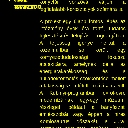
Studia
könyvtár vonzóvá váljon a
Comloensis
legfiatalabb korosztályok számára is.
A projekt egy újabb fontos lépés az
intézmény évek óta tartó, tudatos
fejlesztési és felújítási programjában.
A teljesség igénye nélkül: a
közelmúltban sor került egy
környezettudatossági fókuszú
átalakításra, amelynek célja az
energiatakarékosság és a
hulladéktermelés csökkentése mellett
a lakosság szemléletformálása is volt.
A Kubinyi-programban évről-évre
modernizálnak egy-egy múzeumi
részleget, például a bányászati
emlékszobát vagy éppen a híres
Komlosaurus időszakát, a Jura-