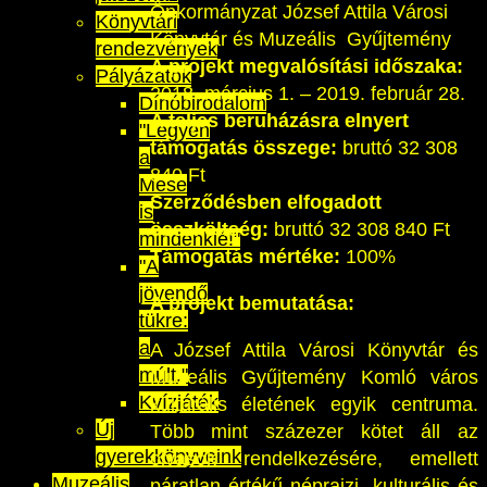
Önkormányzat József Attila Városi
Könyvtári
Könyvtár és Muzeális Gyűjtemény
rendezvények
A projekt megvalósítási időszaka:
Pályázatok
2018. március 1. – 2019. február 28.
Dínóbirodalom
A teljes beruházásra elnyert
"Legyen
támogatás összege:
bruttó 32 308
a
840 Ft
Mese
Szerződésben elfogadott
is
összköltség:
bruttó 32 308 840 Ft
mindenkié!"
Támogatás mértéke:
100%
"A
jövendő
A projekt bemutatása:
tükre:
a
A József Attila Városi Könyvtár és
múlt."
Muzeális Gyűjtemény Komló város
Kvízjáték
kulturális életének egyik centruma.
Új
Több mint százezer kötet áll az
gyerekkönyveink
olvasók rendelkezésére, emellett
Muzeális
páratlan értékű néprajzi, kulturális és