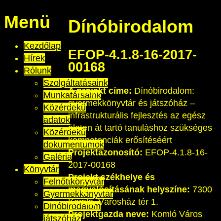
Menü
Dínóbirodalom
Kezdőlap
EFOP-4.1.8-16-2017-
Hírek
00168
Rólunk
Szolgáltatásaink
A projekt címe:
Dínóbirodalom:
Munkatársaink
gyermekkönyvtár és játszóház –
Közérdekű
infrastrukturális fejlesztés az egész
adatok
életen át tartó tanuláshoz szükséges
Közérdekű
kompetenciák erősítéséért
dokumentumok
Projektazonosító:
EFOP-4.1.8-16-
Galéria
2017-00168
Könyvtár
Projekt székhelye és
Felnőttkönyvtár
megvalósításának helyszíne:
7300
Gyermekkönyvtár
Komló, Városház tér 1.
Dinóbirodalom
Projektgazda neve:
Komló Város
játszóház