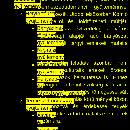
gyűjtemény
természettudományi gyűjteménnyel
Helytörténeti
rendelkezik. Utóbbi elsősorban Komló
gyűjtemény
történelmi és földtörténeti múltját,
Bányászat-
valamint az évtizedekig a város
történeti
gazdasági alapját adó bányászat
gyűjtemény
megmaradt tárgyi emlékeit mutatja
Néprajzi
be.
gyűjtemény
A könyvtár feladata azonban nem
Numizmatikai
csak a kulturális értékek őrzése,
gyűjtemény
hanem azok bemutatása is. Ehhez
Fénykép-
elengedhetetlenül szükség van arra,
és
hogy a felgyorsult és tömegessé vált
képeslapgyűjtemény
információáramlás körülményei között
Természettudományi
is vonzóvá és érdekessé tegyék
gyűjtemény
mindezeket a tartalmakat az emberek
Ásvány-
számára.
és
kőzettani