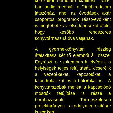
korszakot bemutató kiállítást. 2016-
ban pedig megnyílt a Dínóbirodalom
játszóház, ahol az óvodások akár
csoportos programok résztvevőiként
is megtehetik az első lépéseket afelé,
hogy később rendszeres
könyvtárhasználóvá váljanak.
A gyermekkönyvtári részleg
átalakítása két fő elemből áll össze.
Egyrészt a szakemberek elvégzik a
helyiségek teljes felújítását, kicserélik
a vezetékeket, kapcsolókat, a
falburkolatokat és a bútorokat is. A
könyvtárszobák mellett a kapcsolódó
mosdók felújítása is része a
beruházásnak. Természetesen
projektarányos akadálymentesítésre
is sor kerül.