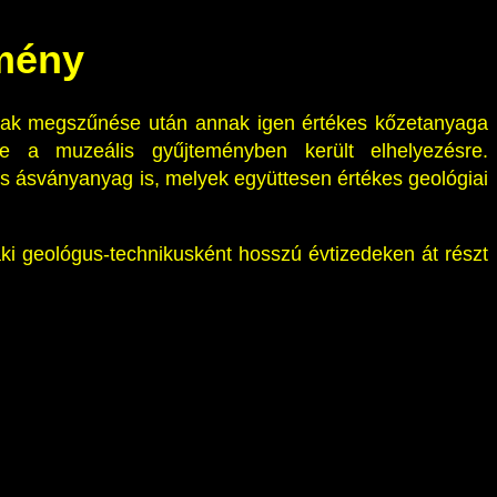
emény
mának megszűnése után annak igen értékes kőzetanyaga
a muzeális gyűjteményben került elhelyezésre.
és ásványanyag is, melyek együttesen értékes geológiai
ki geológus-technikusként hosszú évtizedeken át részt