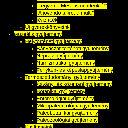
"Legyen a Mese is mindenkié!"
"A jövendő tükre: a múlt."
Kvízjáték
Új gyerekkönyveink
Muzeális gyűjtemény
Helytörténeti gyűjtemény
Bányászat-történeti gyűjtemény
Néprajzi gyűjtemény
Numizmatikai gyűjtemény
Fénykép- és képeslapgyűjtemény
Természettudományi gyűjtemény
Ásvány- és kőzettani gyűjtemény
Botanikai gyűjtemény
Entomológiai gyűjtemény
Mikropaleontológiai gyűjtemény
Paleobotanikai gyűjtemény
Paleozoológiai gyűjtemény
Kiállításaink