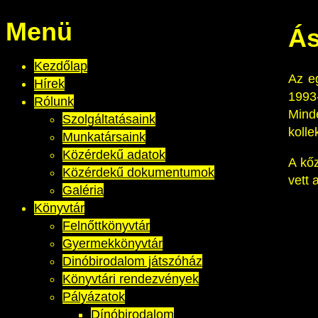
Menü
Ás
Kezdőlap
Az e
Hírek
199
Rólunk
Minde
Szolgáltatásaink
kolle
Munkatársaink
Közérdekű adatok
A kő
Közérdekű dokumentumok
vett 
Galéria
Könyvtár
Felnőttkönyvtár
Gyermekkönyvtár
Dinóbirodalom játszóház
Könyvtári rendezvények
Pályázatok
Dínóbirodalom