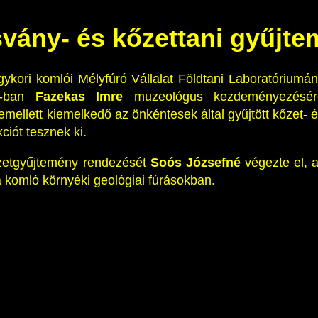
vány- és kőzettani gyűjt
gykori komlói Mélyfúró Vállalat Földtani Laboratóriu
3-ban
Fazekas Imre
muzeológus kezdeményezésére 
mellett kiemelkedő az önkéntesek által gyűjtött kőzet- 
kciót tesznek ki.
zetgyűjtemény rendezését
Soós Józsefné
végezte el, a
a komló környéki geológiai fúrásokban.