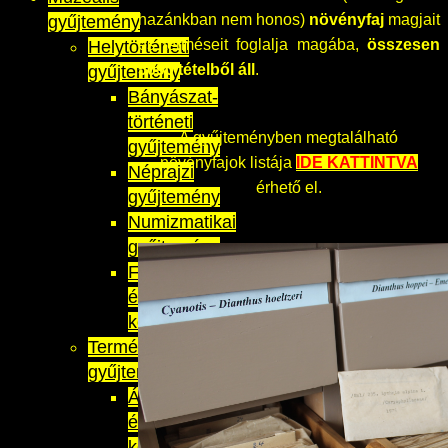
hazánkban nem honos)
növényfaj
magjait
gyűjtemény
és terméseit foglalja magába,
összesen
Helytörténeti
5090 tételből áll
.
gyűjtemény
Bányászat-
történeti
A gyűjteményben megtalálható
gyűjtemény
növényfajok listája
IDE KATTINTVA
Néprajzi
érhető el.
gyűjtemény
Numizmatikai
gyűjtemény
Fénykép-
és
képeslapgyűjtemény
Természettudományi
gyűjtemény
Ásvány-
és
kőzettani