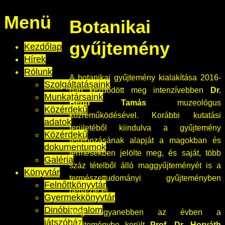
Menü
Botanikai
gyűjtemény
Kezdőlap
Hírek
Rólunk
A botanikai gyűjtemény kialakítása 2016-
Szolgáltatásaink
ban kezdődött meg intenzívebben
Dr.
Munkatársaink
Henn Tamás
muzeológus
Közérdekű
közreműködésével. Korábbi kutatási
adatok
területéből kiindulva a gyűjtemény
Közérdekű
létrehozásának alapját a magokban és
dokumentumok
termésekben jelölte meg, és saját, több
Galéria
száz tételből álló maggyűjteményét is a
Könyvtár
természettudományi gyűjteményben
Felnőttkönyvtár
helyezte el.
Gyermekkönyvtár
Dinóbirodalom
Még ugyanebben az évben a
játszóház
gyűjteménybe került
Prof. Dr. Horváth