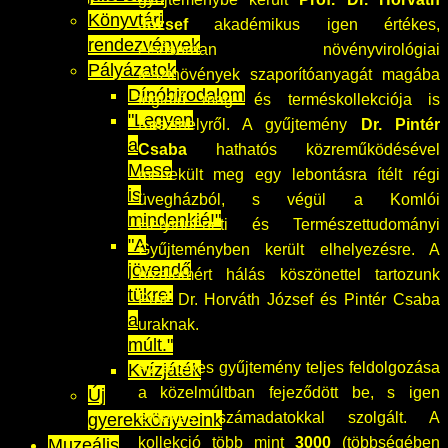
Könyvtári
József
akadémikus igen értékes,
rendezvények
elsősorban növényvirológiai
Pályázatok
tesztnövények szaporítóanyagát magába
Dínóbirodalom
foglaló mag- és terméskollekciója is
"Legyen
Keszthelyről. A gyűjtemény
Dr. Pintér
a
Csaba
hathatós közreműködésével
Mese
menekült meg egy lebontásra ítélt régi
is
üvegházból, s végül a Komlói
mindenkié!"
Helytörténeti és Természettudományi
"A
Gyűjteményben került elhelyezésre. A
jövendő
bizalomért hálás köszönettel tartozunk
tükre:
Prof. Dr. Horváth József és Pintér Csaba
a
uraknak.
múlt."
Az értékes gyűjtemény teljes feldolgozása
Kvízjáték
a közelmúltban fejeződött be, s igen
Új
érdekes számadatokkal szolgált. A
gyerekkönyveink
kollekció több mint
3000
(többségében
Muzeális